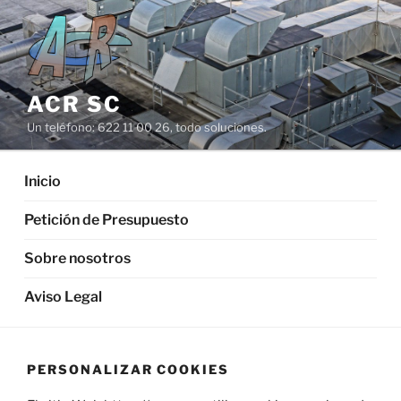
Saltar
al
contenido
ACR SC
Un teléfono: 622 11 00 26, todo soluciones.
Inicio
Petición de Presupuesto
Sobre nosotros
Aviso Legal
PERSONALIZAR COOKIES